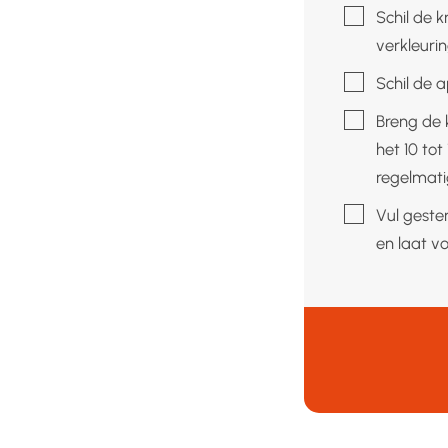
▢
Schil de k
verkleuri
▢
Schil de a
▢
Breng de 
het 10 tot
regelmati
▢
Vul geste
en laat vo