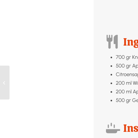
In
700
gr
Kn
500
gr
Ap
Citroensa
200
ml
Wi
Rode bieten wecken
200
ml
A
500
gr
Ge
Ins