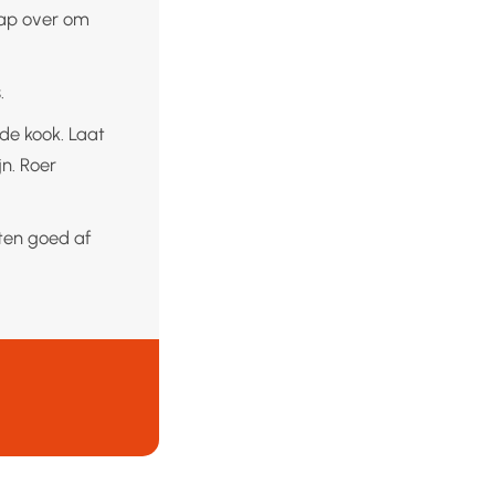
nsap over om
.
de kook. Laat
jn. Roer
ten goed af