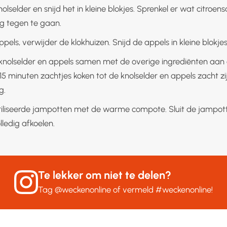
nolselder en snijd het in kleine blokjes. Sprenkel er wat citroe
ng tegen te gaan.
ppels, verwijder de klokhuizen. Snijd de appels in kleine blokjes
knolselder en appels samen met de overige ingrediënten aan 
 15 minuten zachtjes koken tot de knolselder en appels zacht zi
g.
riliseerde jampotten met de warme compote. Sluit de jampot
lledig afkoelen.
Te lekker om niet te delen?
Tag
@weckenonline
of vermeld
#weckenonline
!