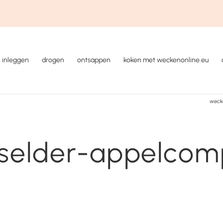
inleggen
drogen
ontsappen
koken met weckenonline.eu
wecke
lselder-appelcom