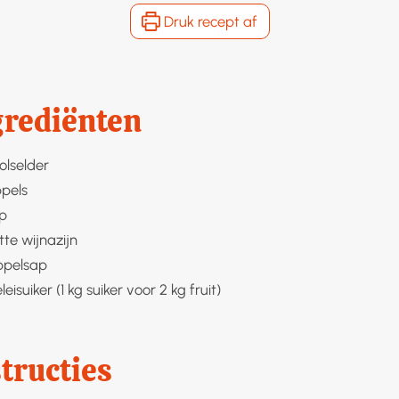
Druk recept af
grediënten
olselder
pels
p
tte wijnazijn
ppelsap
leisuiker (1 kg suiker voor 2 kg fruit)
tructies