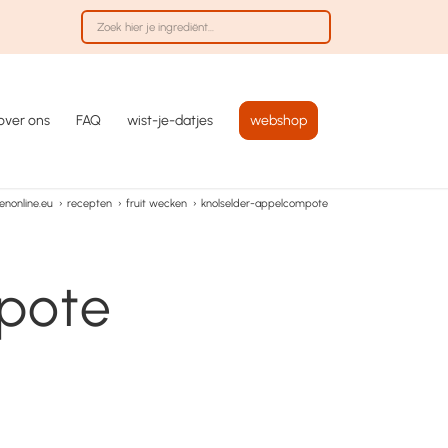
over ons
FAQ
wist-je-datjes
webshop
nonline.eu
›
recepten
›
fruit wecken
›
knolselder-appelcompote
pote