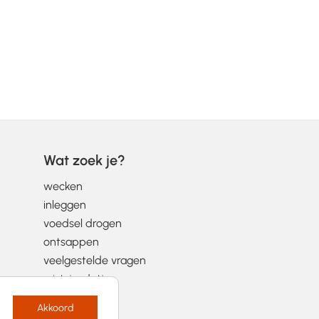
Wat zoek je?
wecken
inleggen
voedsel drogen
ontsappen
veelgestelde vragen
wist-je-datjes
Akkoord