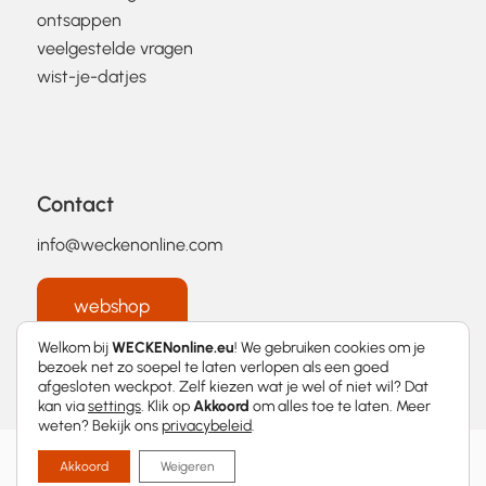
ontsappen
veelgestelde vragen
wist-je-datjes
Contact
info@weckenonline.com
webshop
Welkom bij
WECKENonline.eu
! We gebruiken cookies om je
bezoek net zo soepel te laten verlopen als een goed
afgesloten weckpot. Zelf kiezen wat je wel of niet wil? Dat
kan via
settings
. Klik op
Akkoord
om alles toe te laten. Meer
weten? Bekijk ons
privacybeleid
.
2026 © WECKENonline.eu │
Privacybeleid
Akkoord
Weigeren