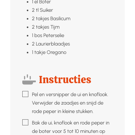
1
el
Boter
2
tl
Suiker
2
takjes
Basilicum
2
takjes
Tijm
1
bos
Peterselie
2
Laurierblaadjes
1
takje
Oregano
Instructies
▢
Pel en versnipper de ui en knoflook.
Verwijder de zaadjes en snijd de
rode peper in kleine stukken.
▢
Bak de ui, knoflook en rode peper in
de boter voor 5 tot 10 minuten op