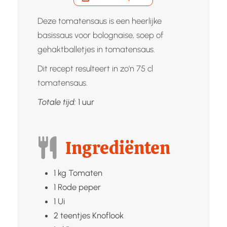
Deze tomatensaus is een heerlijke
basissaus voor bolognaise, soep of
gehaktballetjes in tomatensaus.
Dit recept resulteert in zo'n 75 cl
tomatensaus.
uur
Totale tijd:
1
uur
Ingrediënten
1
kg
Tomaten
1
Rode peper
1
Ui
2
teentjes
Knoflook