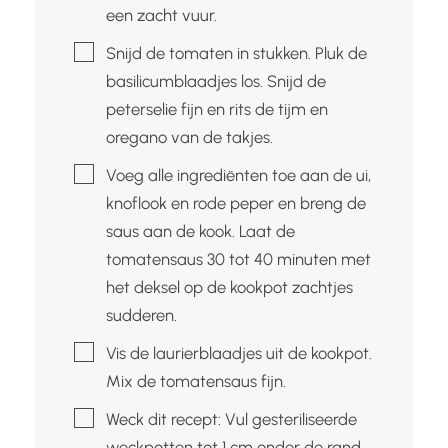
een zacht vuur.
▢
Snijd de tomaten in stukken. Pluk de
basilicumblaadjes los. Snijd de
peterselie fijn en rits de tijm en
oregano van de takjes.
▢
Voeg alle ingrediënten toe aan de ui,
knoflook en rode peper en breng de
saus aan de kook. Laat de
tomatensaus 30 tot 40 minuten met
het deksel op de kookpot zachtjes
sudderen.
▢
Vis de laurierblaadjes uit de kookpot.
Mix de tomatensaus fijn.
▢
Weck dit recept: Vul gesteriliseerde
weckpotten tot 1 cm onder de rand