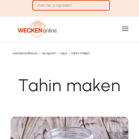
weckenonline.eu
›
recepten
›
saus
›
tahin maken
Tahin maken