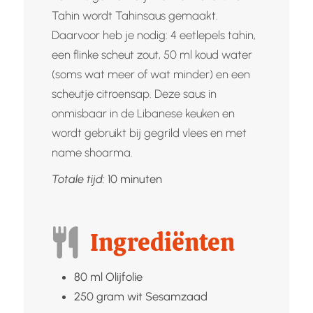
Tahin wordt Tahinsaus gemaakt.
Daarvoor heb je nodig: 4 eetlepels tahin,
een flinke scheut zout, 50 ml koud water
(soms wat meer of wat minder) en een
scheutje citroensap. Deze saus in
onmisbaar in de Libanese keuken en
wordt gebruikt bij gegrild vlees en met
name shoarma.
minuten
Totale tijd:
10
minuten
Ingrediënten
80
ml
Olijfolie
250
gram wit
Sesamzaad