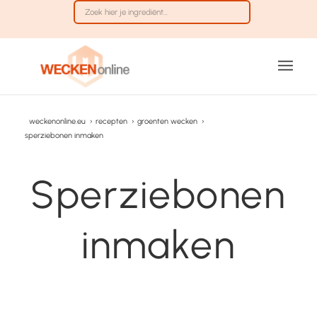
weckenonline.eu
›
recepten
›
groenten wecken
›
sperziebonen inmaken
Sperziebonen
inmaken