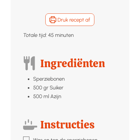
Druk recept af
minuten
Totale tijd:
45
minuten
Ingrediënten
Sperziebonen
500
gr
Suiker
500
ml
Azijn
Instructies
▢
Was en top de sperziebonen.