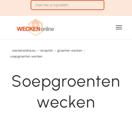
weckenonline.eu
›
recepten
›
groenten wecken
›
soepgroenten wecken
Soepgroenten
wecken