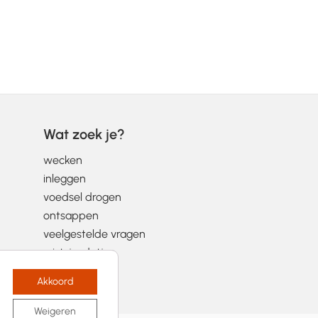
Wat zoek je?
wecken
inleggen
voedsel drogen
ontsappen
veelgestelde vragen
wist-je-datjes
Akkoord
Weigeren