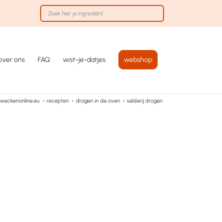
over ons
FAQ
wist-je-datjes
webshop
weckenonline.eu
›
recepten
›
drogen in de oven
›
selderij drogen