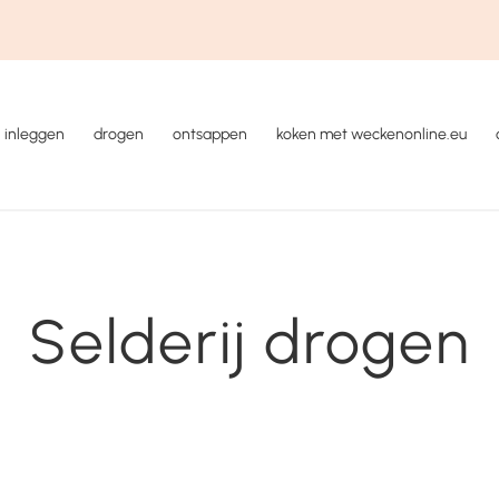
inleggen
drogen
ontsappen
koken met weckenonline.eu
Selderij drogen