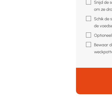
▢
Snijd de 
om ze dro
▢
Schik de s
de voedsel
▢
Optioneel
▢
Bewaar de
weckpott