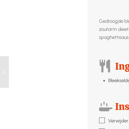
Gedroogde blee
zoutarm dieet
spaghettisaus,
In
Granola
Bleekselde
Ins
▢
Verwijder 