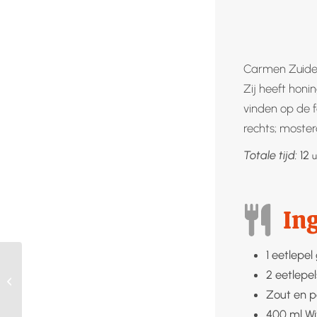
Carmen Zuider
Zij heeft hon
vinden op de
rechts; moste
u
Totale tijd:
12
u
In
1
eetlepel
2
eetlepel
Zoete aardappelen
drogen
Zout en 
400
ml
Wi