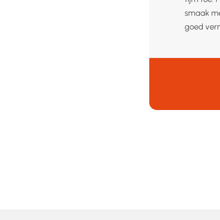
smaak met
goed verm