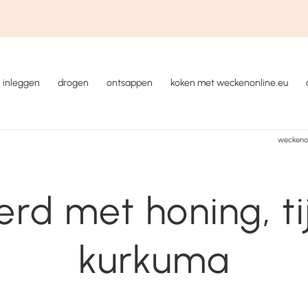
inleggen
drogen
ontsappen
koken met weckenonline.eu
weckenon
rd met honing, t
kurkuma