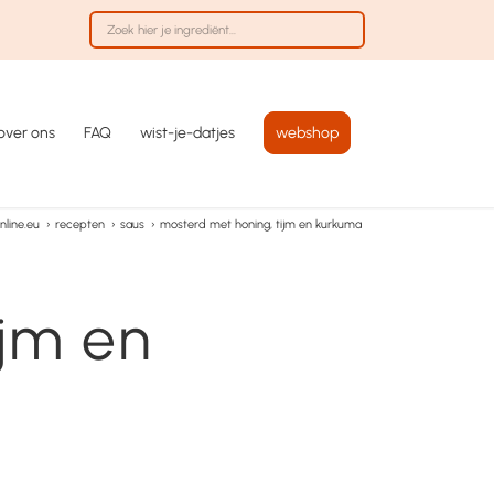
over ons
FAQ
wist-je-datjes
webshop
line.eu
›
recepten
›
saus
›
mosterd met honing, tijm en kurkuma
ijm en