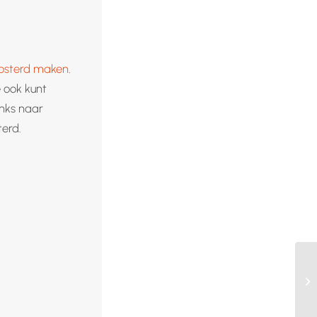
osterd maken
.
 ook kunt
inks naar
terd.