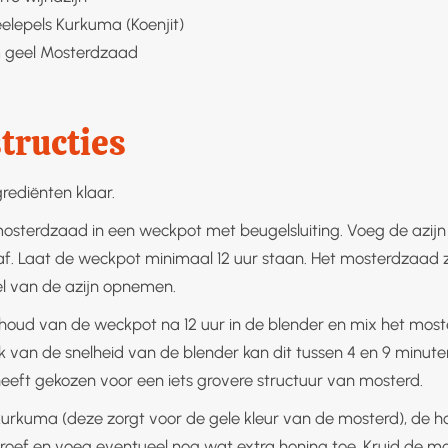
eelepels
Kurkuma (Koenjit)
 geel
Mosterdzaad
tructies
rediënten klaar.
osterdzaad in een weckpot met beugelsluiting. Voeg de azijn t
f. Laat de weckpot minimaal 12 uur staan. Het mosterdzaad z
 van de azijn opnemen.
nhoud van de weckpot na 12 uur in de blender en mix het moste
jk van de snelheid van de blender kan dit tussen 4 en 9 minute
eft gekozen voor een iets grovere structuur van mosterd.
urkuma (deze zorgt voor de gele kleur van de mosterd), de h
 Proef en voeg eventueel nog wat extra honing toe. Kruid de m