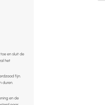
oe en sluit de
al het
rdzaad fijn.
n duren.
oning en de
osterd naar