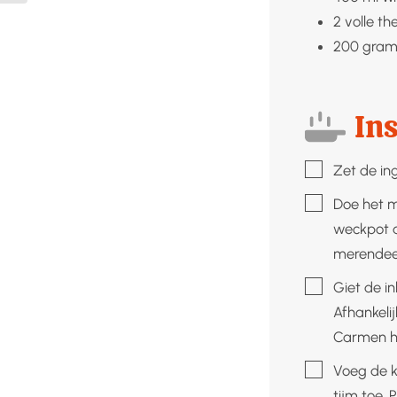
2
volle th
200
gram
Ins
▢
Zet de ing
▢
Doe het m
weckpot a
merendeel
▢
Giet de i
Afhankeli
Carmen he
▢
Voeg de k
tijm toe.