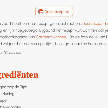
Druk recept af
vaart heeft een leuk recept gemaakt met ons
basisrecept m
ing en tijm toegevoegd. Bijgaand het recept van Carmen dat je
 facebookpagina van
Carmen's kitchen
. Op de foto zie je van l
rd volgens het basisrecept, tijm- honingmosterd en honingmos
ur
minuten
30
ur
minuten
grediënten
 gedroogde
Tijm
s
Honing
peper
tte wijnazijn