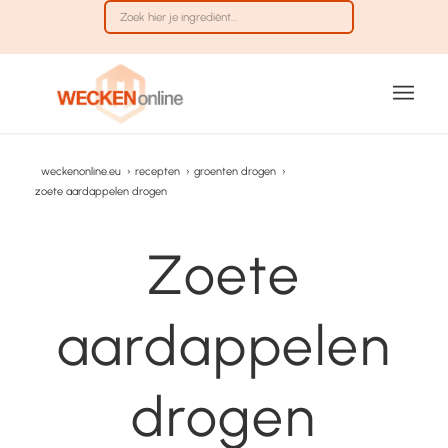
weckenonline.eu
›
recepten
›
groenten drogen
›
zoete aardappelen drogen
Zoete
aardappelen
drogen