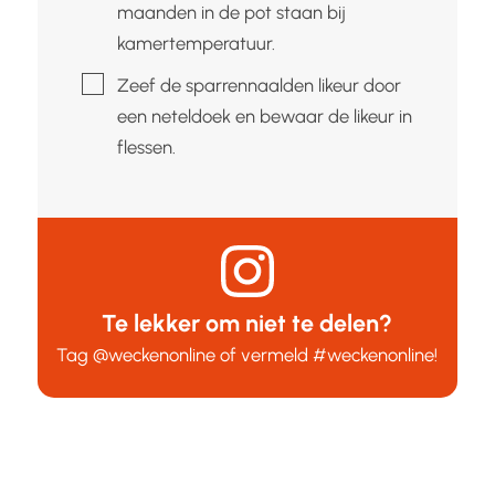
maanden in de pot staan bij
kamertemperatuur.
▢
Zeef de sparrennaalden likeur door
een neteldoek en bewaar de likeur in
flessen.
Te lekker om niet te delen?
Tag
@weckenonline
of vermeld
#weckenonline
!