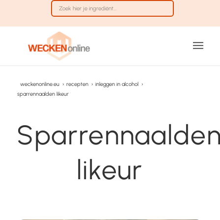
weckenonline.eu
›
recepten
›
inleggen in alcohol
›
sparrennaalden likeur
Sparrennaalde
likeur