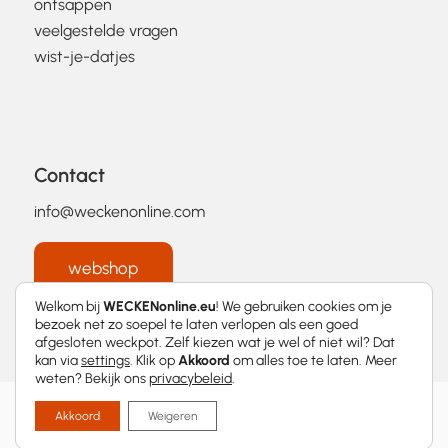
ontsappen
veelgestelde vragen
wist-je-datjes
Contact
info@weckenonline.com
webshop
Welkom bij
WECKENonline.eu
! We gebruiken cookies om je
bezoek net zo soepel te laten verlopen als een goed
afgesloten weckpot. Zelf kiezen wat je wel of niet wil? Dat
kan via
settings
. Klik op
Akkoord
om alles toe te laten. Meer
weten? Bekijk ons
privacybeleid
.
2026 © WECKENonline.eu │
Privacybeleid
Akkoord
Weigeren
Met
❤
ontworpen door
Momentum Marketing