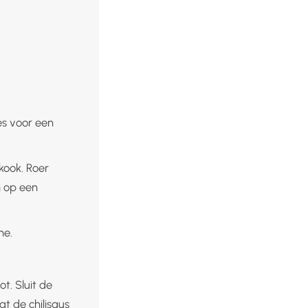
es voor een
kook. Roer
n op een
ne.
t. Sluit de
t de chilisaus