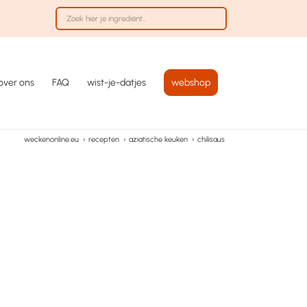
over ons
FAQ
wist-je-datjes
webshop
weckenonline.eu
›
recepten
›
aziatische keuken
›
chilisaus