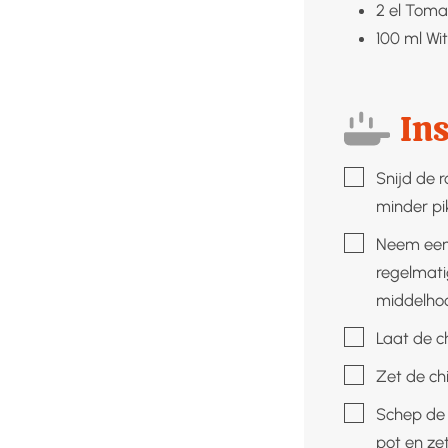
2
el
Toma
100
ml
Wit
Ins
▢
Snijd de 
minder pi
▢
Neem een 
regelmatig
middelhoo
▢
Laat de ch
▢
Zet de ch
▢
Schep de 
pot en ze