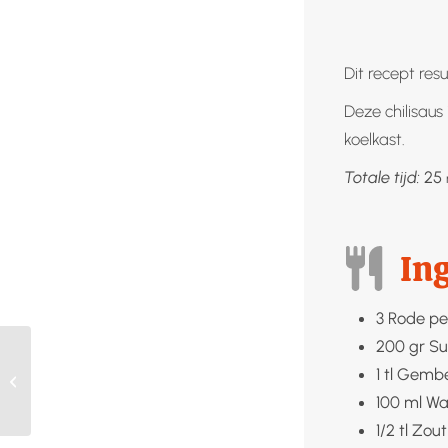
Dit recept resu
Deze chilisau
koelkast.
Totale tijd:
25
In
3
Rode pe
200
gr
Su
Bananen smoothie met
1
tl
Gembe
pindakaas
100
ml
Wa
1/2
tl
Zout