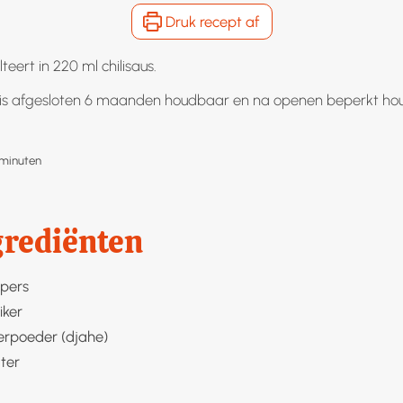
Druk recept af
lteert in 220 ml chilisaus.
s is afgesloten 6 maanden houdbaar en na openen beperkt ho
minuten
minuten
grediënten
pers
iker
rpoeder (djahe)
ter