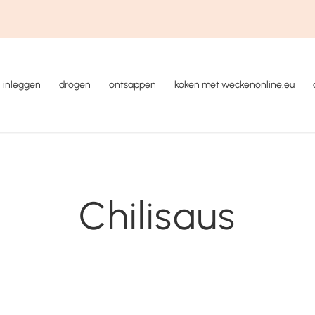
inleggen
drogen
ontsappen
koken met weckenonline.eu
Chilisaus