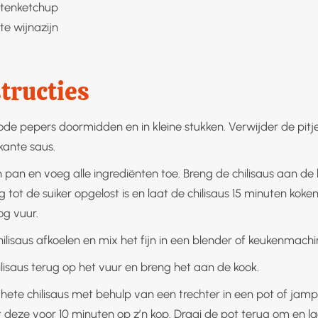
tenketchup
te wijnazijn
tructies
rode pepers doormidden en in kleine stukken. Verwijder de pitj
kante saus.
pan en voeg alle ingrediënten toe. Breng de chilisaus aan de 
 tot de suiker opgelost is en laat de chilisaus 15 minuten koke
g vuur.
ilisaus afkoelen en mix het fijn in een blender of keukenmachi
ilisaus terug op het vuur en breng het aan de kook.
hete chilisaus met behulp van een trechter in een pot of jampo
t deze voor 10 minuten op z’n kop. Draai de pot terug om en laa