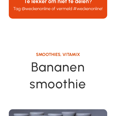
Te lekker om niet te delen?
Tag
@weckenonline
of vermeld
#weckenonline
!
SMOOTHIES
,
VITAMIX
Bananen
smoothie