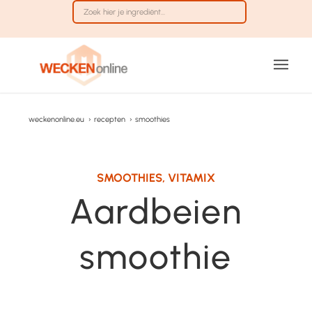
weckenonline.eu
›
recepten
›
smoothies
SMOOTHIES
,
VITAMIX
Aardbeien
smoothie