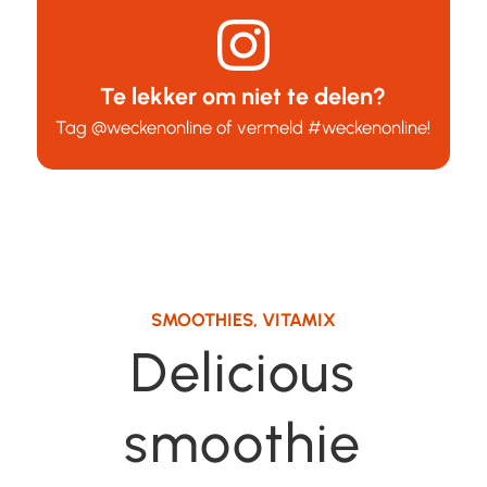
Te lekker om niet te delen?
Tag
@weckenonline
of vermeld
#weckenonline
!
SMOOTHIES
,
VITAMIX
Delicious
smoothie