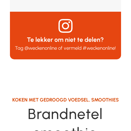
Te lekker om niet te delen?
Tag
@weckenonline
of vermeld
#weckenonline
!
KOKEN MET GEDROOGD VOEDSEL
,
SMOOTHIES
Brandnetel