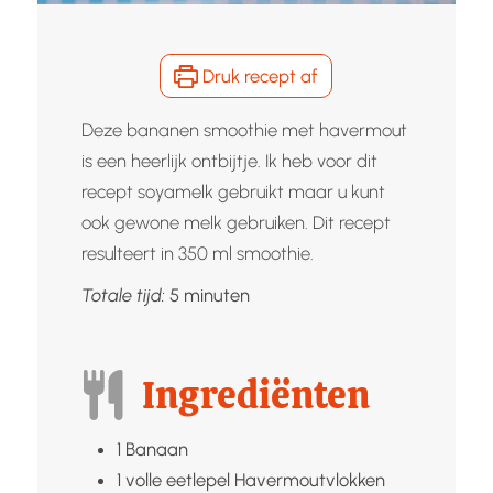
Druk recept af
Deze bananen smoothie met havermout
is een heerlijk ontbijtje. Ik heb voor dit
recept soyamelk gebruikt maar u kunt
ook gewone melk gebruiken. Dit recept
resulteert in 350 ml smoothie.
minuten
Totale tijd:
5
minuten
Ingrediënten
1
Banaan
1
volle eetlepel
Havermoutvlokken