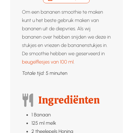
Om een bananen smoothie te maken
kunt u het beste gebruik maken van
bananen uit de diepvries. Als wij
bananen over hebben snijden we deze in
stukjes en vriezen de bananenstukjes in.
De smoothie hebben we geserveerd in
beugelflesjes van 100 ml
.
minuten
Totale tijd:
5
minuten
Ingrediënten
1
Banaan
125
ml
melk
2
theelepels
Honing