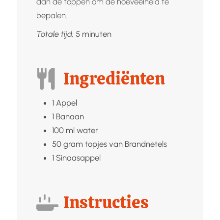
dan de toppen om de hoeveelheid te
bepalen.
minuten
Totale tijd:
5
minuten
Ingrediënten
1
Appel
1
Banaan
100
ml
water
50
gram topjes van
Brandnetels
1
Sinaasappel
Instructies