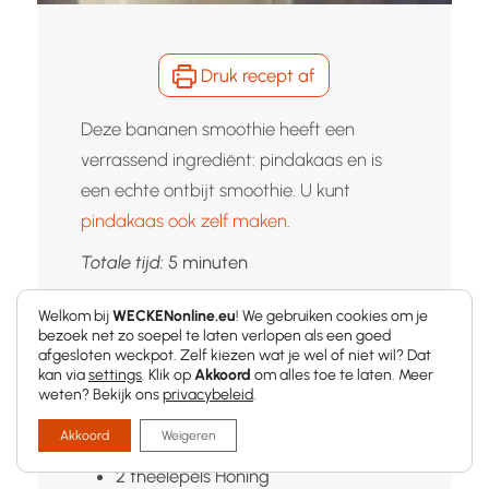
Druk recept af
Deze bananen smoothie heeft een
verrassend ingrediënt: pindakaas en is
een echte ontbijt smoothie. U kunt
pindakaas ook zelf maken
.
minuten
Totale tijd:
5
minuten
Welkom bij
WECKENonline.eu
! We gebruiken cookies om je
bezoek net zo soepel te laten verlopen als een goed
Ingrediënten
afgesloten weckpot. Zelf kiezen wat je wel of niet wil? Dat
kan via
settings
. Klik op
Akkoord
om alles toe te laten. Meer
weten? Bekijk ons
privacybeleid
.
2
Bananen
Akkoord
Weigeren
200
ml
melk
2
theelepels
Honing