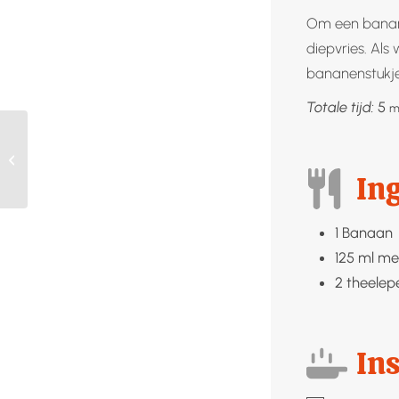
Om een banane
diepvries. Als
bananenstukje
m
Totale tijd:
5
m
Aardappelen in
kippenbouillon wecken
In
1
Banaan
125
ml
me
2
theelep
Ins