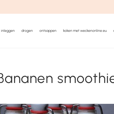
inleggen
drogen
ontsappen
koken met weckenonline.eu
Bananen smoothi