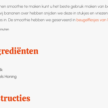
n smoothie te maken kunt u het beste gebruik maken van b
 wij bananen over hebben snijden we deze in stukjes en vrieze
s in. De smoothie hebben we geserveerd in
beugelflesjes van 
inuten
inuten
grediënten
lk
els
Honing
tructies