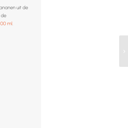
ananen uit de
n de
100 ml
.