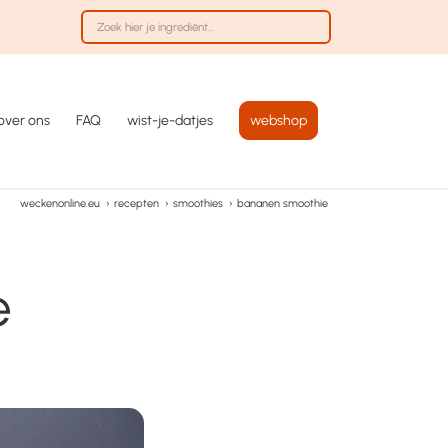
over ons
FAQ
wist-je-datjes
webshop
weckenonline.eu
›
recepten
›
smoothies
›
bananen smoothie
e