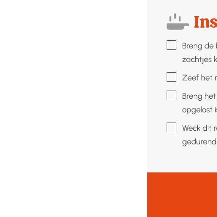
Ins
▢
Breng de 
zachtjes 
▢
Zeef het 
▢
Breng het
opgelost i
▢
Weck dit 
gedurende