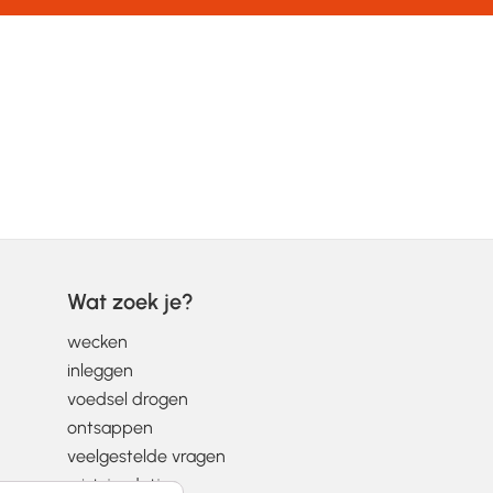
Wat zoek je?
wecken
inleggen
voedsel drogen
ontsappen
veelgestelde vragen
wist-je-datjes