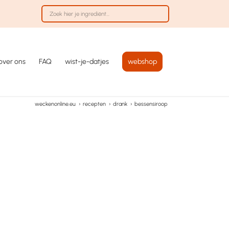
over ons
FAQ
wist-je-datjes
webshop
weckenonline.eu
›
recepten
›
drank
›
bessensiroop