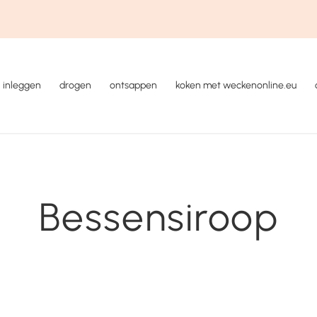
inleggen
drogen
ontsappen
koken met weckenonline.eu
Bessensiroop