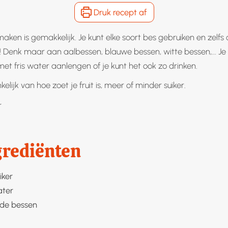
Druk recept af
aken is gemakkelijk. Je kunt elke soort bes gebruiken en zelf
! Denk maar aan aalbessen, blauwe bessen, witte bessen,... Je
et fris water aanlengen of je kunt het ook zo drinken.
elijk van hoe zoet je fruit is, meer of minder suiker.
r
r
grediënten
iker
ter
de bessen