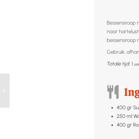
Bessensiroop m
naar hartelust
bessensiroop m
Gebruik, afhank
uu
Totale tijd:
1
uu
In
Rode kool fermenteren
400
gr
Su
250
ml
Wa
400
gr
Ro