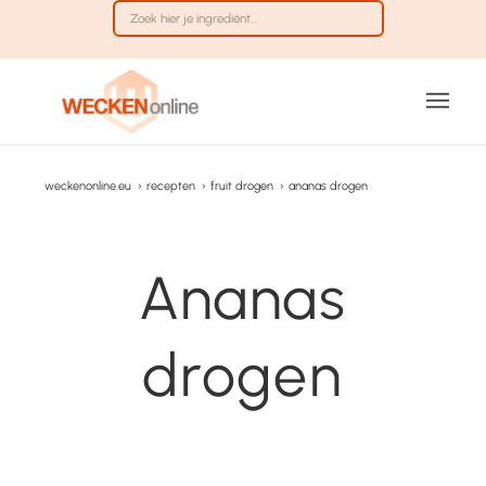
weckenonline.eu
›
recepten
›
fruit drogen
›
ananas drogen
Ananas
drogen