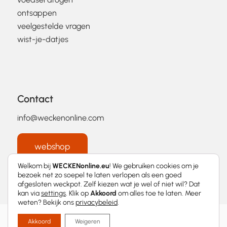
ontsappen
veelgestelde vragen
wist-je-datjes
Contact
info@weckenonline.com
webshop
Welkom bij
WECKENonline.eu
! We gebruiken cookies om je
bezoek net zo soepel te laten verlopen als een goed
afgesloten weckpot. Zelf kiezen wat je wel of niet wil? Dat
kan via
settings
. Klik op
Akkoord
om alles toe te laten. Meer
weten? Bekijk ons
privacybeleid
.
2026 © WECKENonline.eu │
Privacybeleid
Akkoord
Weigeren