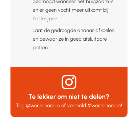
gedroogd wanneer het buigzaam is
en er geen vocht meer uitkomt bij
het knijpen.
▢
Laat de gedroogde ananas afkoelen
en bewaar ze in goed afsluitbare
potten.
Te lekker om niet te delen?
Tag
@weckenonline
of vermeld
#weckenonline
!