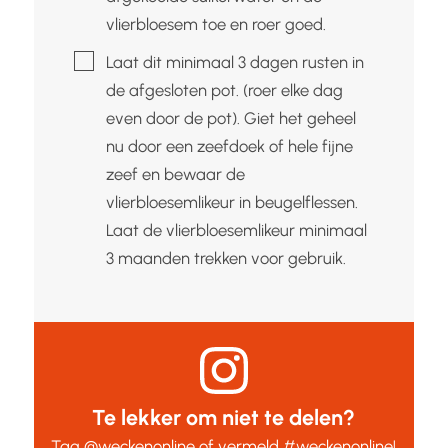
vlierbloesem toe en roer goed.
▢
Laat dit minimaal 3 dagen rusten in
de afgesloten pot. (roer elke dag
even door de pot). Giet het geheel
nu door een zeefdoek of hele fijne
zeef en bewaar de
vlierbloesemlikeur in beugelflessen.
Laat de vlierbloesemlikeur minimaal
3 maanden trekken voor gebruik.
Te lekker om niet te delen?
Tag
@weckenonline
of vermeld
#weckenonline
!