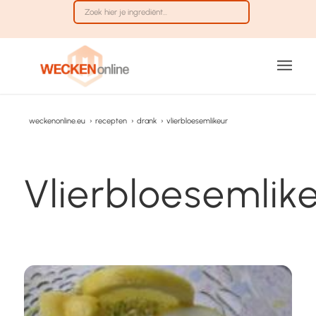
weckenonline.eu
›
recepten
›
drank
›
vlierbloesemlikeur
Vlierbloesemlik