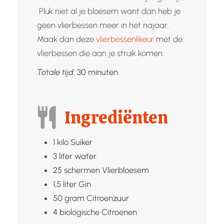
Pluk niet al je bloesem want dan heb je
geen vlierbessen meer in het najaar.
Maak dan deze
vlierbessenlikeur
met de
vlierbessen die aan je struik komen.
minuten
Totale tijd:
30
minuten
Ingrediënten
1
kilo
Suiker
3
liter
water
25
schermen
Vlierbloesem
1,5
liter
Gin
50
gram
Citroenzuur
4
biologische
Citroenen