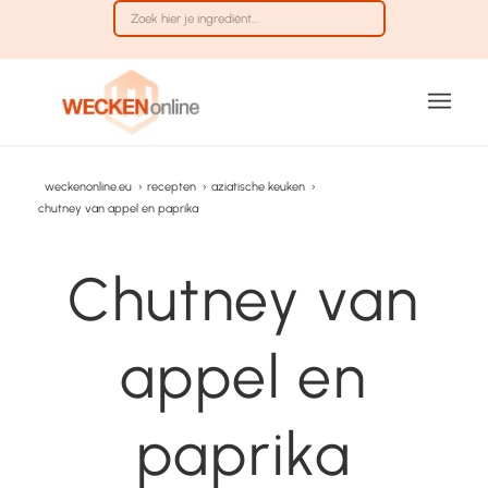
weckenonline.eu
›
recepten
›
aziatische keuken
›
chutney van appel en paprika
Chutney van
appel en
paprika