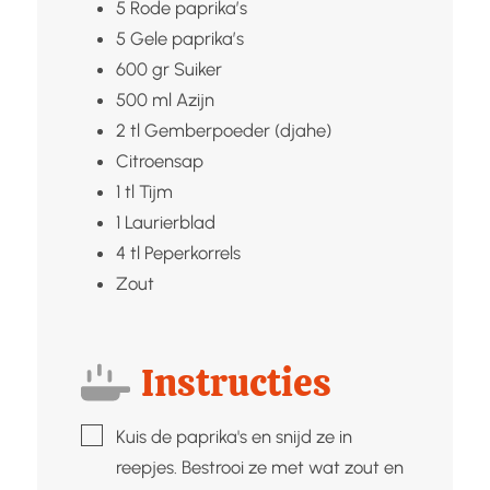
5
Rode paprika’s
5
Gele paprika’s
600
gr
Suiker
500
ml
Azijn
2
tl
Gemberpoeder (djahe)
Citroensap
1
tl
Tijm
1
Laurierblad
4
tl
Peperkorrels
Zout
Instructies
▢
Kuis de paprika's en snijd ze in
reepjes. Bestrooi ze met wat zout en