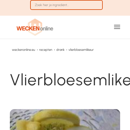
weckenonline.eu
›
recepten
›
drank
›
vlierbloesemlikeur
Vlierbloesemlik