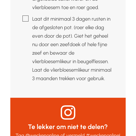
vlierbloesem toe en roer goed.
▢
Laat dit minimaal 3 dagen rusten in
de afgesloten pot. (roer elke dag
even door de pot). Giet het geheel
nu door een zeefdoek of hele fijne
zeef en bewaar de
vlierbloesemlikeur in beugelflessen.
Laat de vlierbloesemlikeur minimaal
3 maanden trekken voor gebruik.
Te lekker om niet te delen?
Tag
@weckenonline
of vermeld
#weckenonline
!