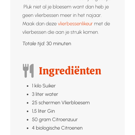
Pluk niet al je bloesem want dan heb je
geen vlierbessen meer in het najaar.
Maak dan deze
vlierbessenlikeur
met de
vlierbessen die aan je struik komen.
minuten
Totale tijd:
30
minuten
Ingrediënten
1
kilo
Suiker
3
liter
water
25
schermen
Vlierbloesem
1,5
liter
Gin
50
gram
Citroenzuur
4
biologische
Citroenen