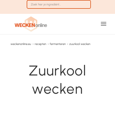
weckenonline.eu
›
recepten
›
fermenteren
›
zuurkool wecken
Zuurkool
wecken