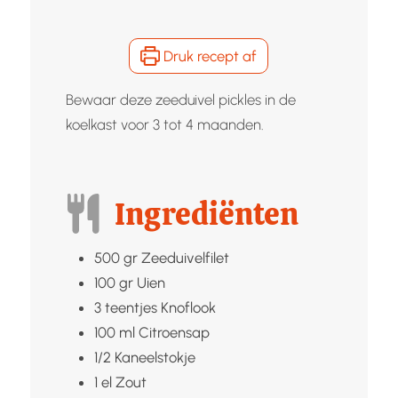
Druk recept af
Bewaar deze zeeduivel pickles in de
koelkast voor 3 tot 4 maanden.
Ingrediënten
500
gr
Zeeduivelfilet
100
gr
Uien
3
teentjes
Knoflook
100
ml
Citroensap
1/2
Kaneelstokje
1
el
Zout