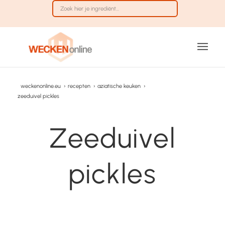
weckenonline.eu
›
recepten
›
aziatische keuken
›
zeeduivel pickles
Zeeduivel
pickles