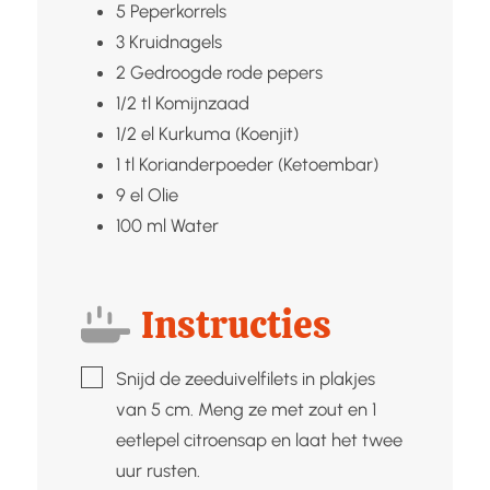
5
Peperkorrels
3
Kruidnagels
2
Gedroogde rode pepers
1/2
tl
Komijnzaad
1/2
el
Kurkuma (Koenjit)
1
tl
Korianderpoeder (Ketoembar)
9
el
Olie
100
ml
Water
Instructies
▢
Snijd de zeeduivelfilets in plakjes
van 5 cm. Meng ze met zout en 1
eetlepel citroensap en laat het twee
uur rusten.