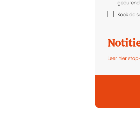
gedurende
▢
Kook de s
Notiti
Leer hier sta