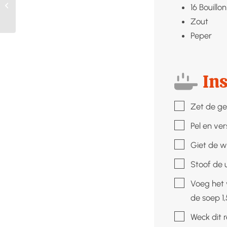
gekookte
16
Bouillo
krielaardappelen
Zout
Peper
Ins
▢
Zet de ge
▢
Pel en ver
▢
Giet de wi
▢
Stoof de u
▢
Voeg het 
de soep 1,
▢
Weck dit 