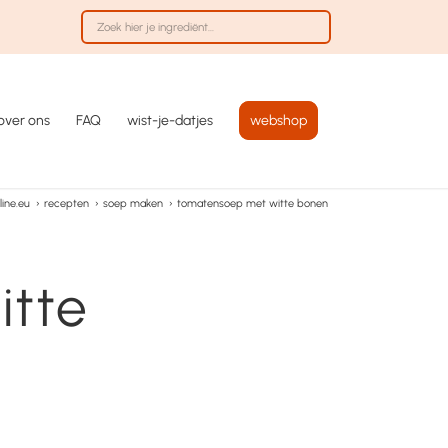
over ons
FAQ
wist-je-datjes
webshop
ine.eu
›
recepten
›
soep maken
›
tomatensoep met witte bonen
tte