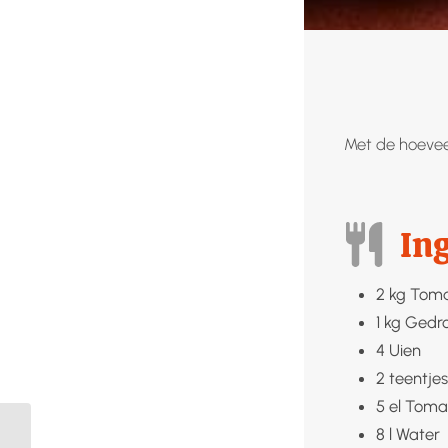
Met de hoeveel
In
2
kg
Tom
1
kg
Gedro
4
Uien
2
teentjes
5
el
Toma
8
l
Water
Gerookte zalm met