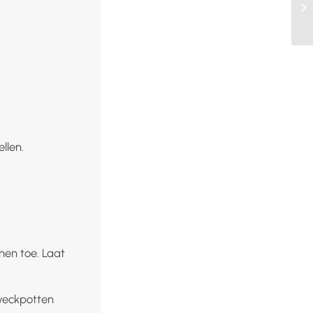
llen.
nen toe. Laat
 weckpotten