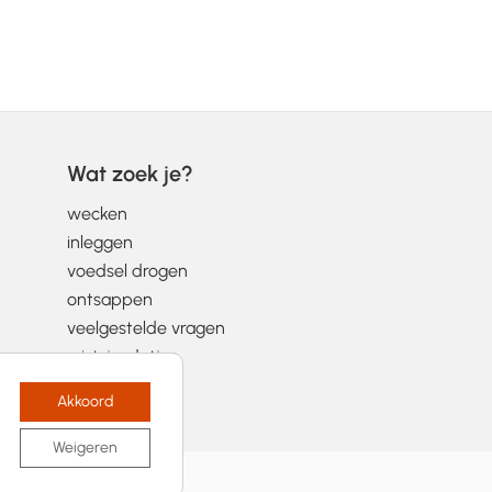
Wat zoek je?
wecken
inleggen
voedsel drogen
ontsappen
veelgestelde vragen
wist-je-datjes
Akkoord
Weigeren