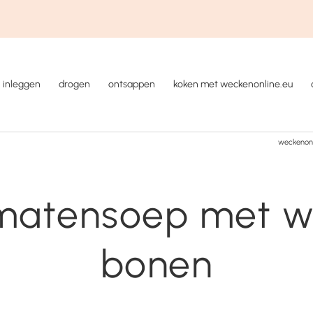
inleggen
drogen
ontsappen
koken met weckenonline.eu
weckenonl
matensoep met wi
bonen