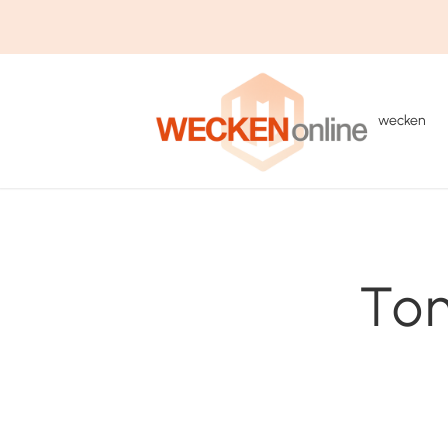
wecken
To