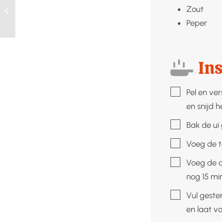
Zout
Zalm met preiroomsaus
Peper
Ins
▢
Pel en ver
en snijd he
▢
Bak de ui 
▢
Voeg de t
▢
Voeg de az
nog 15 mi
▢
Vul geste
en laat v