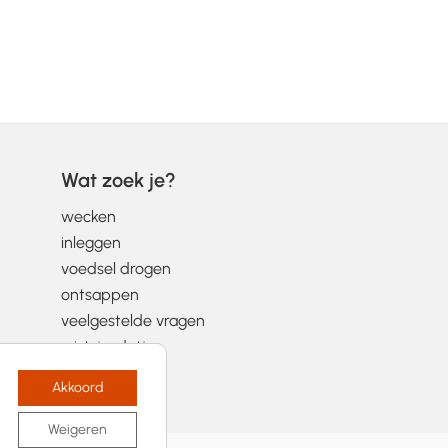
Wat zoek je?
wecken
inleggen
voedsel drogen
ontsappen
veelgestelde vragen
wist-je-datjes
Akkoord
Weigeren