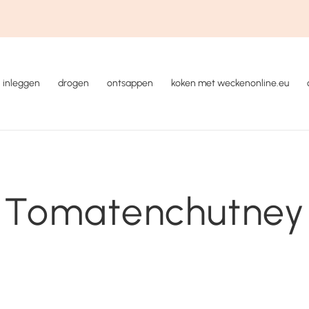
inleggen
drogen
ontsappen
koken met weckenonline.eu
Tomatenchutney