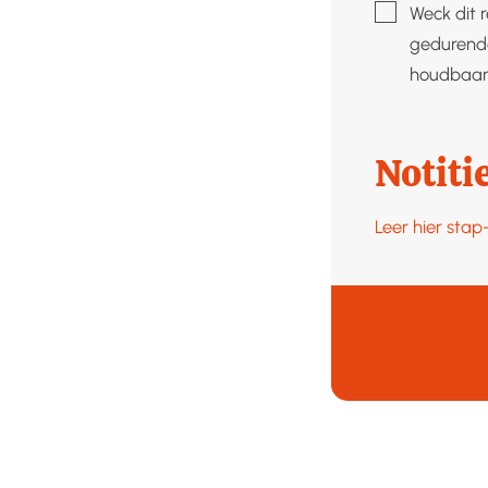
▢
Weck dit 
gedurende
houdbaar
Notiti
Leer hier sta