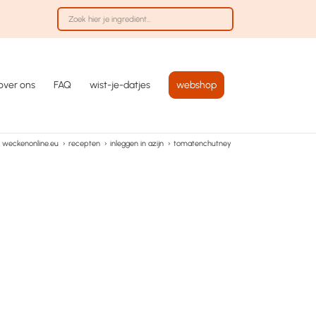
over ons
FAQ
wist-je-datjes
webshop
weckenonline.eu
›
recepten
›
inleggen in azijn
›
tomatenchutney