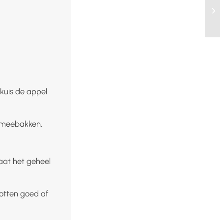
 kuis de appel
rt meebakken.
laat het geheel
potten goed af