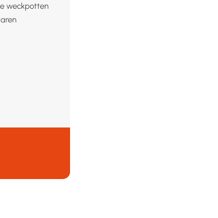
 de weckpotten
jaren