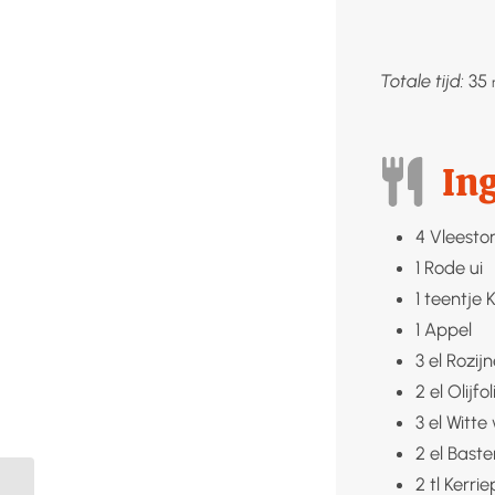
Totale tijd:
35
In
4
Vleest
1
Rode ui
1
teentje
K
1
Appel
3
el
Rozij
2
el
Olijfol
3
el
Witte 
2
el
Baste
2
tl
Kerri