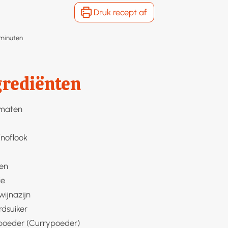
Druk recept af
minuten
minuten
grediënten
omaten
noflook
nen
ie
wijnazijn
rdsuiker
epoeder (Currypoeder)