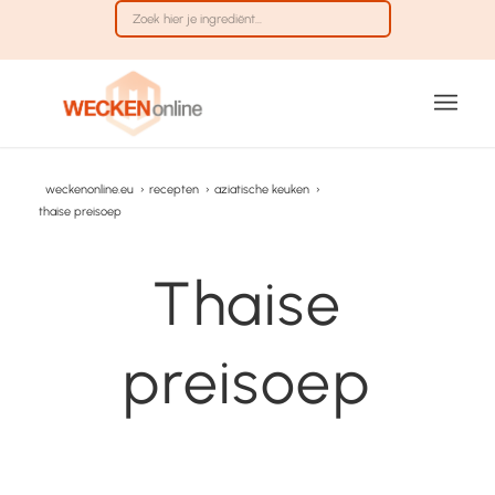
weckenonline.eu
›
recepten
›
aziatische keuken
›
thaise preisoep
Thaise
preisoep