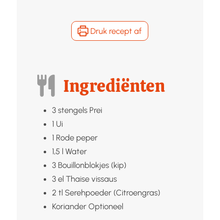
Druk recept af
Ingrediënten
3
stengels
Prei
1
Ui
1
Rode peper
1,5
l
Water
3
Bouillonblokjes (kip)
3
el
Thaise vissaus
2
tl
Serehpoeder (Citroengras)
Koriander
Optioneel