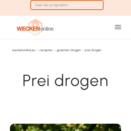
weckenonline.eu
›
recepten
›
groenten drogen
›
prei drogen
Prei drogen