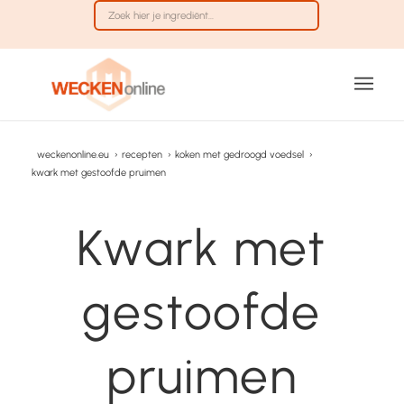
weckenonline.eu
›
recepten
›
koken met gedroogd voedsel
›
kwark met gestoofde pruimen
Kwark met
gestoofde
pruimen