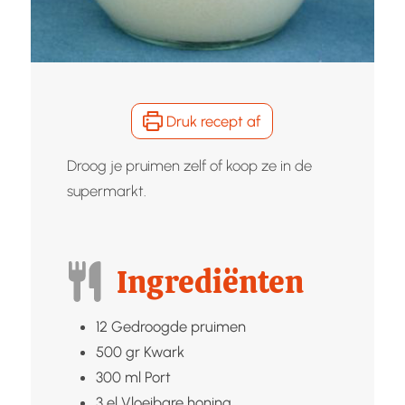
Druk recept af
Droog je pruimen zelf of koop ze in de
supermarkt.
Ingrediënten
12
Gedroogde pruimen
500
gr
Kwark
300
ml
Port
3
el
Vloeibare honing