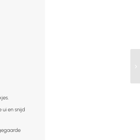
kjes.
 ui en snijd
e gegaarde