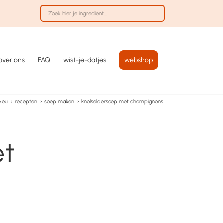
over ons
FAQ
wist-je-datjes
webshop
.eu
›
recepten
›
soep maken
›
knolseldersoep met champignons
et