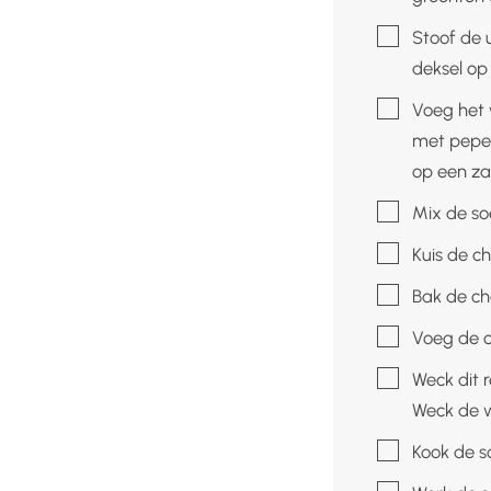
▢
Stoof de u
deksel op
▢
Voeg het w
met peper
op een za
▢
Mix de soe
▢
Kuis de ch
▢
Bak de ch
▢
Voeg de c
▢
Weck dit 
Weck de 
▢
Kook de s
▢