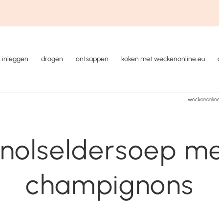
inleggen
drogen
ontsappen
koken met weckenonline.eu
weckenonline
nolseldersoep m
champignons