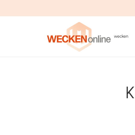
wecken
K