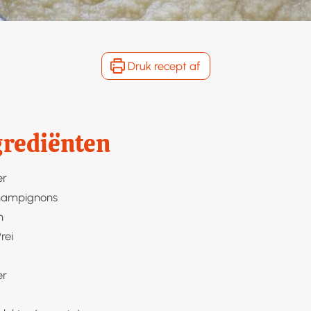
Druk recept af
grediënten
er
ampignons
n
rei
er