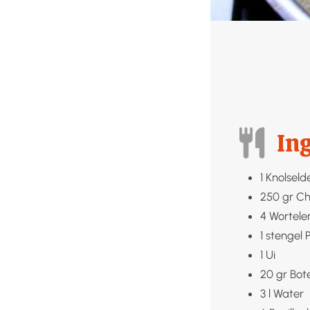
In
1
Knolseld
250
gr
Ch
4
Wortele
1
stengel
P
1
Ui
20
gr
Bot
3
l
Water