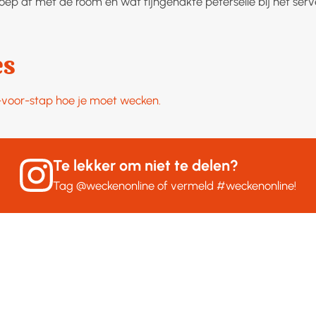
oep af met de room en wat fijngehakte peterselie bij het serv
es
p-voor-stap hoe je moet wecken.
Te lekker om niet te delen?
Tag
@weckenonline
of vermeld
#weckenonline
!