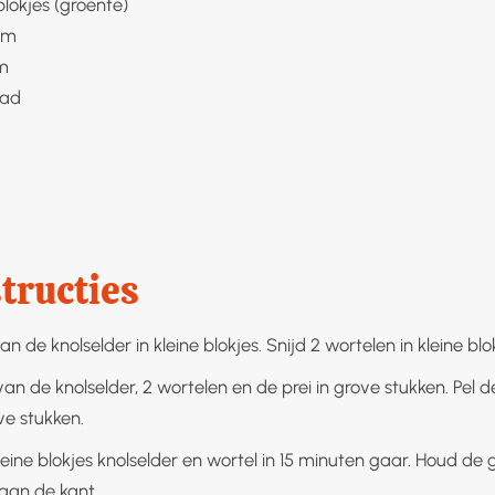
blokjes (groente)
om
jm
lad
tructies
van de knolselder in kleine blokjes. Snijd 2 wortelen in kleine blo
van de knolselder, 2 wortelen en de prei in grove stukken. Pel de
ve stukken.
leine blokjes knolselder en wortel in 15 minuten gaar. Houd d
aan de kant.