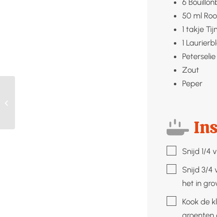
6
Bouillon
50
ml
Ro
1
takje
Ti
1
Laurierb
Peterselie
Zout
Peper
Perensap (diksap)
Ins
▢
Snijd 1/4 
▢
Snijd 3/4 
het in gro
▢
Kook de k
groenten 