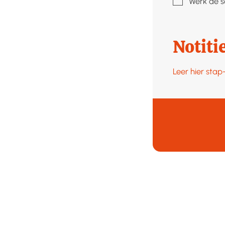
Werk de s
Notiti
Leer hier sta