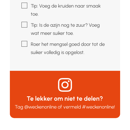
▢
Tip: Voeg de kruiden naar smaak
toe.
▢
Tip: Is de azijn nog te zuur? Voeg
wat meer suiker toe.
▢
Roer het mengsel goed door tot de
suiker volledig is opgelost.
Te lekker om niet te delen?
Tag
@weckenonline
of vermeld
#weckenonline
!