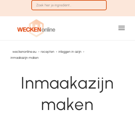
weckenonline.eu
›
recepten
›
inleggen in azijn
›
inmaakazijn maken
Inmaakazijn
maken