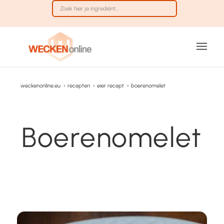
weckenonline.eu
›
recepten
›
eier recept
›
boerenomelet
Boerenomelet