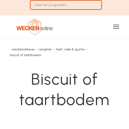
weckenonline.eu
›
recepten
›
taart, cake & quiche
›
biscuit of taartbodem
Biscuit of
taartbodem