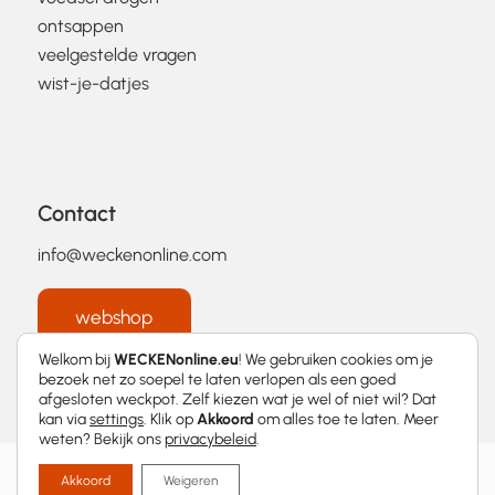
ontsappen
veelgestelde vragen
wist-je-datjes
Contact
info@weckenonline.com
webshop
Welkom bij
WECKENonline.eu
! We gebruiken cookies om je
bezoek net zo soepel te laten verlopen als een goed
afgesloten weckpot. Zelf kiezen wat je wel of niet wil? Dat
kan via
settings
. Klik op
Akkoord
om alles toe te laten. Meer
weten? Bekijk ons
privacybeleid
.
2026 © WECKENonline.eu │
Privacybeleid
Akkoord
Weigeren