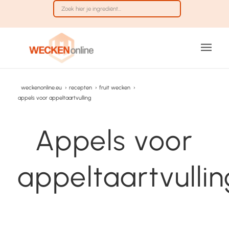
weckenonline.eu
›
recepten
›
fruit wecken
›
appels voor appeltaartvulling
Appels voor
appeltaartvullin