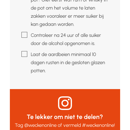
de pot om het volume te laten
zakken vooraleer er meer suiker bij
kan gedaan worden.
▢
Controleer na 24 uur of alle suiker
door de alcohol opgenomen is.
▢
Laat de aardbeien minimaal 10
dagen rusten in de gesloten glazen
potten.
Te lekker om niet te delen?
Tag
@weckenonline
of vermeld
#weckenonline
!