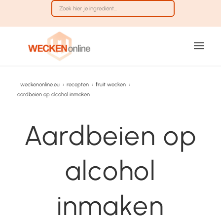
weckenonline.eu
›
recepten
›
fruit wecken
›
aardbeien op alcohol inmaken
Aardbeien op
alcohol
inmaken