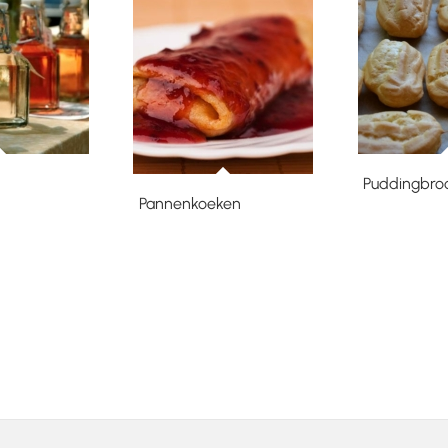
n
Puddingbro
Pannenkoeken