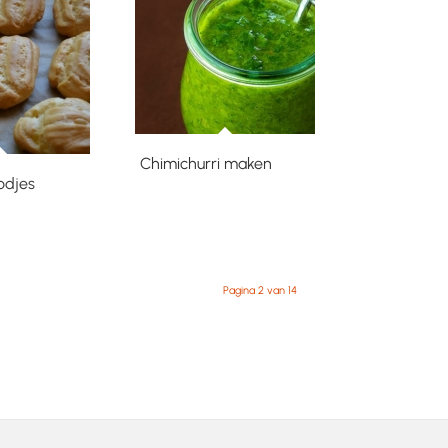
Chimichurri maken
odjes
Pagina 2 van 14