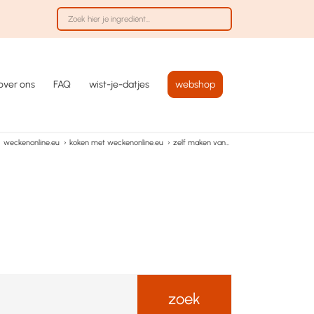
over ons
FAQ
wist-je-datjes
webshop
weckenonline.eu
›
koken met weckenonline.eu
›
zelf maken van…