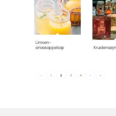
Limoen-
sinaasappelsap
Kruidenazij
‹
1
2
3
4
›
»