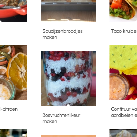
Saucijzenbroodjes
Taco kruid
maken
-citroen
Confituur v
Bosvruchtenlikeur
aardbeien 
maken