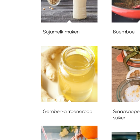
Sojamelk maken
Boemboe
Gember-citroensiroop
Sinaasappel
suiker