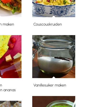
en maken
Couscouskruiden
an
Vanillesuiker maken
en ananas