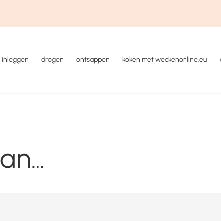
inleggen
drogen
ontsappen
koken met weckenonline.eu
van…