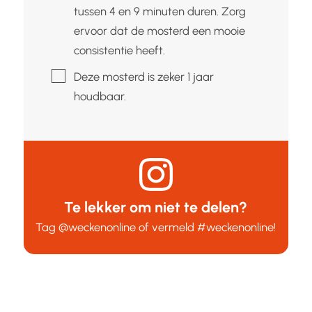
tussen 4 en 9 minuten duren. Zorg
ervoor dat de mosterd een mooie
consistentie heeft.
▢
Deze mosterd is zeker 1 jaar
houdbaar.
Te lekker om niet te delen?
Tag
@weckenonline
of vermeld
#weckenonline
!