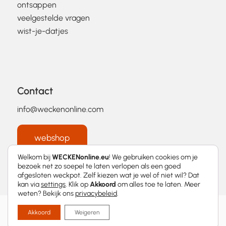
ontsappen
veelgestelde vragen
wist-je-datjes
Contact
info@weckenonline.com
webshop
Welkom bij
WECKENonline.eu
! We gebruiken cookies om je
bezoek net zo soepel te laten verlopen als een goed
afgesloten weckpot. Zelf kiezen wat je wel of niet wil? Dat
kan via
settings
. Klik op
Akkoord
om alles toe te laten. Meer
weten? Bekijk ons
privacybeleid
.
2026 © WECKENonline.eu │
Privacybeleid
Akkoord
Weigeren
Met
❤
ontworpen door
Momentum Marketing