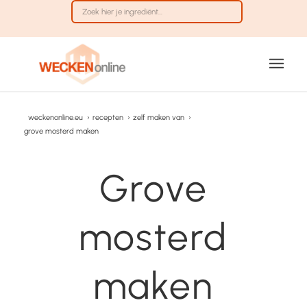
weckenonline.eu
›
recepten
›
zelf maken van
›
grove mosterd maken
Grove
mosterd
maken