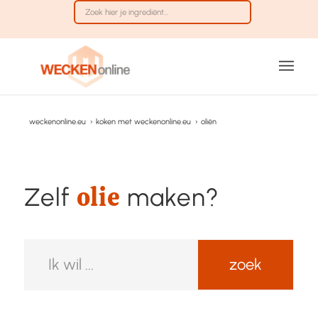
weckenonline.eu
›
koken met weckenonline.eu
›
oliën
olie
Zelf
maken?