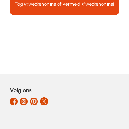
Tag
@weckenonline
of vermeld
#weckenonline
!
Volg ons