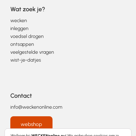
Wat zoek je?
wecken
inleggen
voedsel drogen
ontsappen
veelgestelde vragen
wist-je-datjes
Contact
info@weckenonline.com
webshop
Welkom bij
WECKENonline.eu
! We gebruiken cookies om je