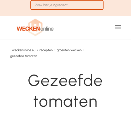
weckenonline.eu
›
recepten
›
groenten wecken
›
gezeefde tomaten
Gezeefde
tomaten