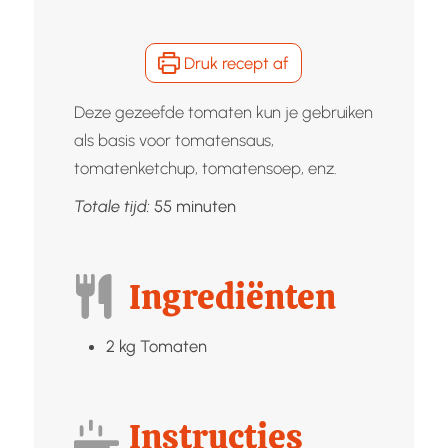
Druk recept af
Deze gezeefde tomaten kun je gebruiken
als basis voor tomatensaus,
tomatenketchup, tomatensoep, enz.
minuten
Totale tijd:
55
minuten
Ingrediënten
2
kg
Tomaten
Instructies