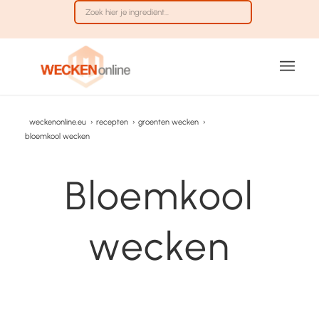
weckenonline.eu
›
recepten
›
groenten wecken
›
bloemkool wecken
Bloemkool
wecken