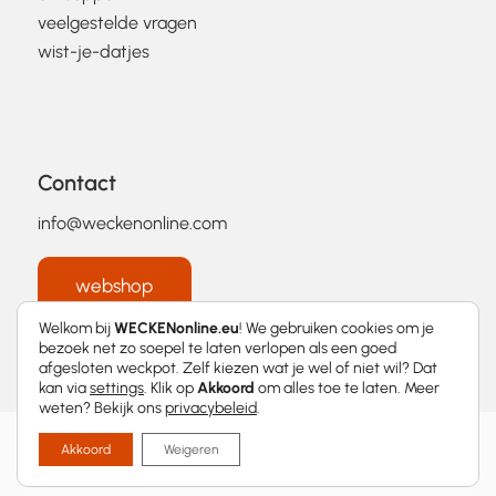
veelgestelde vragen
wist-je-datjes
Contact
info@weckenonline.com
webshop
Welkom bij
WECKENonline.eu
! We gebruiken cookies om je
bezoek net zo soepel te laten verlopen als een goed
afgesloten weckpot. Zelf kiezen wat je wel of niet wil? Dat
kan via
settings
. Klik op
Akkoord
om alles toe te laten. Meer
weten? Bekijk ons
privacybeleid
.
2026 © WECKENonline.eu │
Privacybeleid
Akkoord
Weigeren
Met
❤
ontworpen door
Momentum Marketing