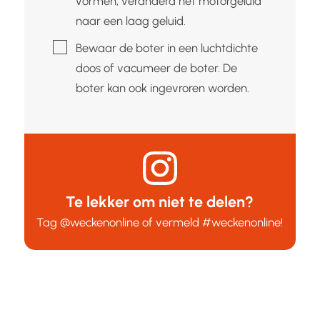
vormen, veranderd het motorgeluid
naar een laag geluid.
▢
Bewaar de boter in een luchtdichte
doos of vacumeer de boter. De
boter kan ook ingevroren worden.
Te lekker om niet te delen?
Tag
@weckenonline
of vermeld
#weckenonline
!