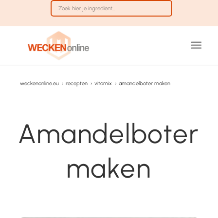
weckenonline.eu
›
recepten
›
vitamix
›
amandelboter maken
Amandelboter
maken