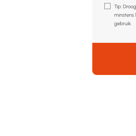
▢
Tip: Droo
minstens 
gebruik.