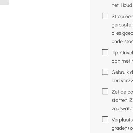
het. Houd
▢
Strooi een
geraspte 
alles goed
onderstaa
▢
Tip: Onvo
aan met h
▢
Gebruik d
een verzw
▢
Zet de po
starten. 
zoutwater
▢
Verplaats
graden) o