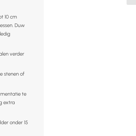
ot 10 cm
rbessen. Duw
ledig
alen verder
de stenen of
rmentatie te
g extra
lder onder 15