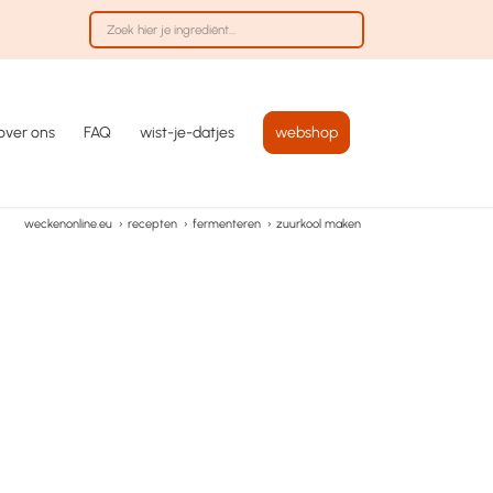
over ons
FAQ
wist-je-datjes
webshop
weckenonline.eu
›
recepten
›
fermenteren
›
zuurkool maken