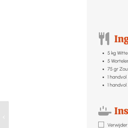
In
5
kg
Witte
5
Wortele
75
gr
Zou
1
handvol
1
handvol
Ins
Zwarte peperolie
▢
Verwijder 