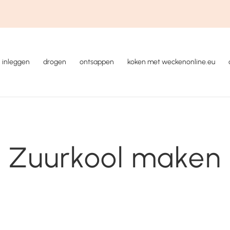
inleggen
drogen
ontsappen
koken met weckenonline.eu
Zuurkool maken