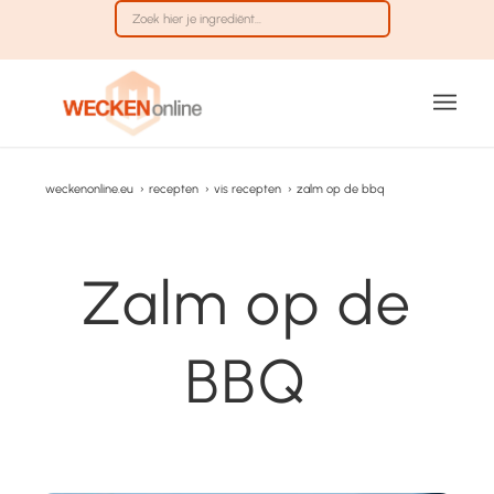
weckenonline.eu
›
recepten
›
vis recepten
›
zalm op de bbq
Zalm op de
BBQ