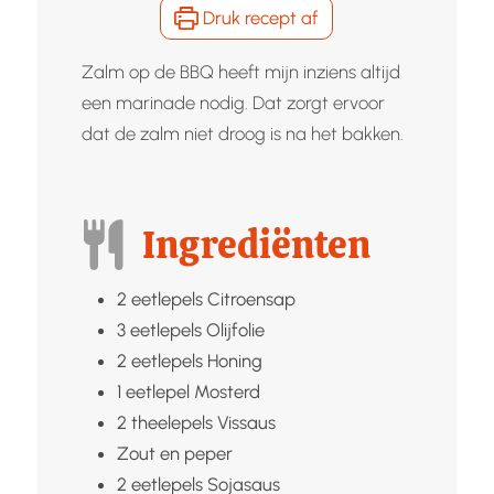
Druk recept af
Zalm op de BBQ heeft mijn inziens altijd
een marinade nodig. Dat zorgt ervoor
dat de zalm niet droog is na het bakken.
Ingrediënten
2
eetlepels
Citroensap
3
eetlepels
Olijfolie
2
eetlepels
Honing
1
eetlepel
Mosterd
2
theelepels
Vissaus
Zout en peper
2
eetlepels
Sojasaus