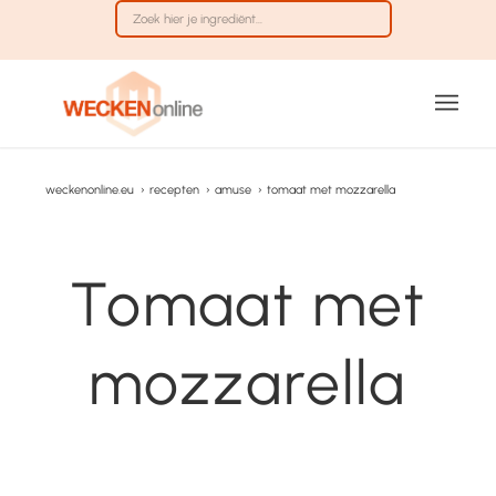
weckenonline.eu
›
recepten
›
amuse
›
tomaat met mozzarella
Tomaat met
mozzarella