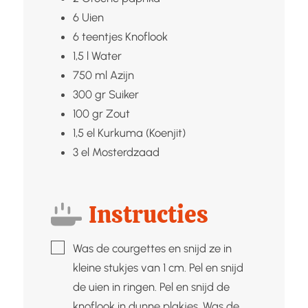
6
Uien
6
teentjes
Knoflook
1,5
l
Water
750
ml
Azijn
300
gr
Suiker
100
gr
Zout
1,5
el
Kurkuma (Koenjit)
3
el
Mosterdzaad
Instructies
▢
Was de courgettes en snijd ze in
kleine stukjes van 1 cm. Pel en snijd
de uien in ringen. Pel en snijd de
knoflook in dunne plakjes. Was de