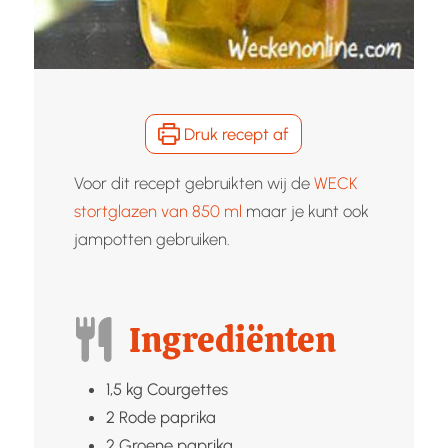
Druk recept af
Voor dit recept gebruikten wij de
WECK
stortglazen van 850 ml
maar je kunt ook
jampotten gebruiken.
Ingrediënten
1,5
kg
Courgettes
2
Rode paprika
2
Groene paprika