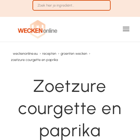
weckenonline.eu
›
recepten
›
groenten wecken
›
zoetzure courgette en paprika
Zoetzure
courgette en
paprika