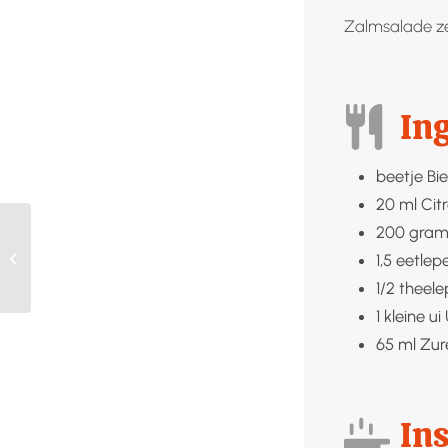
Zalmsalade ze
In
beetje
Bi
20
ml
Cit
200
gra
Kippensoep
1,5
eetlepe
1/2
theele
1
kleine ui
65
ml
Zur
Ins