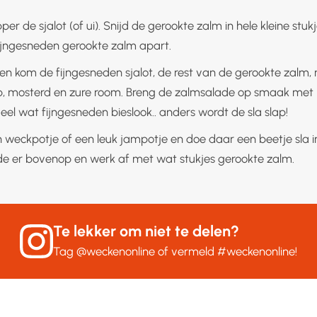
pper de sjalot (of ui). Snijd de gerookte zalm in hele kleine stukj
fijngesneden gerookte zalm apart.
en kom de fijngesneden sjalot, de rest van de gerookte zalm,
p, mosterd en zure room. Breng de zalmsalade op smaak met
eel wat fijngesneden bieslook.. anders wordt de sla slap!
weckpotje of een leuk jampotje en doe daar een beetje sla i
e er bovenop en werk af met wat stukjes gerookte zalm.
Te lekker om niet te delen?
Tag
@weckenonline
of vermeld
#weckenonline
!