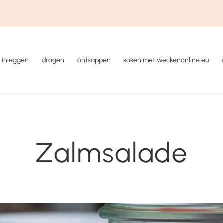
inleggen
drogen
ontsappen
koken met weckenonline.eu
Zalmsalade