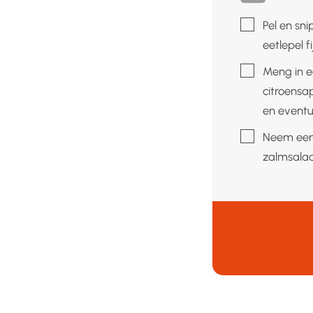
▢
Pel en sni
eetlepel 
▢
Meng in e
citroensa
en eventu
▢
Neem een 
zalmsalad