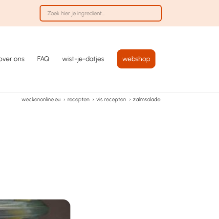
over ons
FAQ
wist-je-datjes
webshop
weckenonline.eu
›
recepten
›
vis recepten
›
zalmsalade