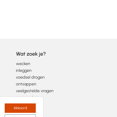
Wat zoek je?
wecken
inleggen
voedsel drogen
ontsappen
veelgestelde vragen
wist-je-datjes
Akkoord