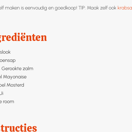
lf maken is eenvoudig en goedkoop! TIP: Maak zelf ook
krabs
grediënten
eslook
roensap
m
Gerookte zalm
l
Mayonaise
pel
Mosterd
Ui
e room
tructies