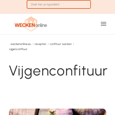
weckenonline.eu
›
recepten
›
confituur wecken
›
vijgenconfituur
Vijgenconfituur