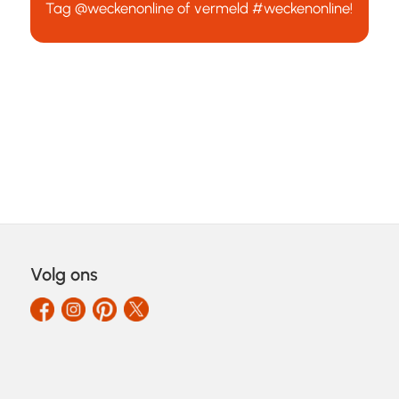
Tag
@weckenonline
of vermeld
#weckenonline
!
Volg ons