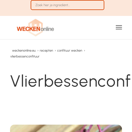
weckenonline.eu
›
recepten
›
confituur wecken
›
vlierbessenconfituur
Vlierbessenconf