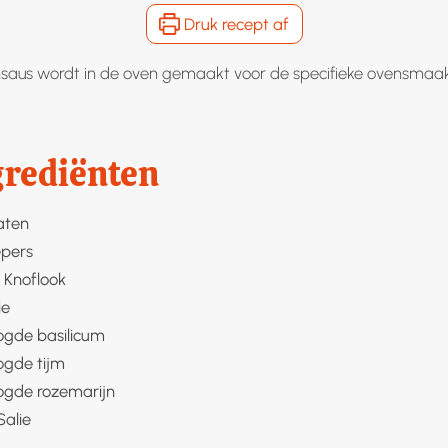
Druk recept af
aus wordt in de oven gemaakt voor de specifieke ovensmaak
grediënten
aten
pers
Knoflook
ie
gde basilicum
gde tijm
gde rozemarijn
Salie