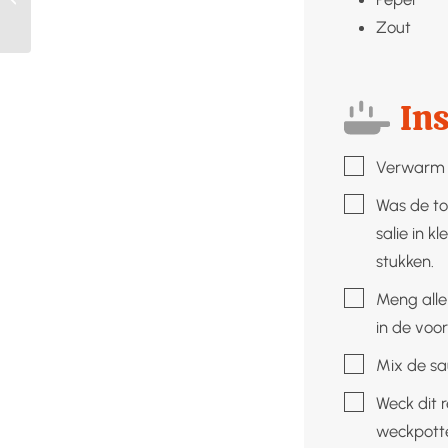
en cranberry’s
Zout
Ins
▢
Verwarm d
▢
Was de tom
salie in k
stukken.
▢
Meng alle
in de vo
▢
Mix de sa
▢
Weck dit 
weckpott