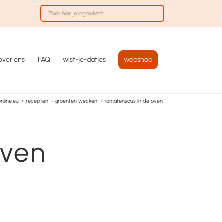
over ons
FAQ
wist-je-datjes
webshop
nline.eu
›
recepten
›
groenten wecken
›
tomatensaus in de oven
oven