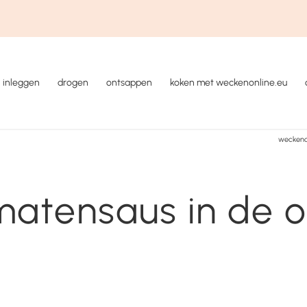
inleggen
drogen
ontsappen
koken met weckenonline.eu
weckeno
atensaus in de 