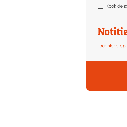
▢
Kook de s
Notiti
Leer hier sta