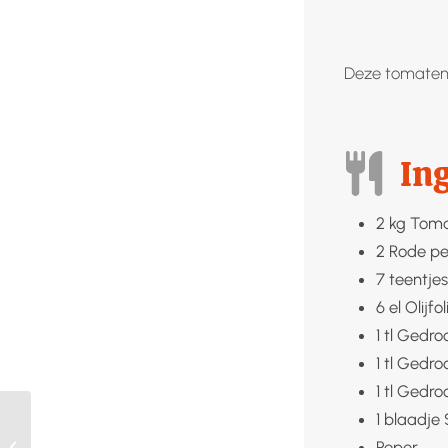
Deze tomatens
In
2
kg
Tom
2
Rode pe
7
teentjes
6
el
Olijfol
1
tl
Gedroo
1
tl
Gedroo
1
tl
Gedroo
1
blaadje
Taart met hazelnoten
Peper