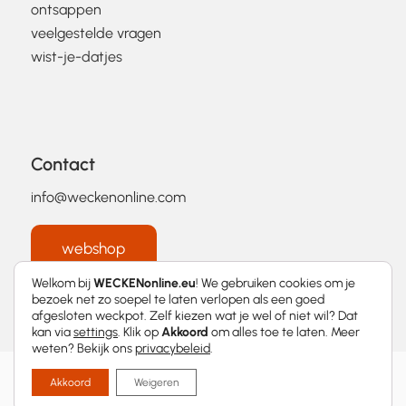
ontsappen
veelgestelde vragen
wist-je-datjes
Contact
info@weckenonline.com
webshop
Welkom bij
WECKENonline.eu
! We gebruiken cookies om je
bezoek net zo soepel te laten verlopen als een goed
afgesloten weckpot. Zelf kiezen wat je wel of niet wil? Dat
kan via
settings
. Klik op
Akkoord
om alles toe te laten. Meer
weten? Bekijk ons
privacybeleid
.
2026 © WECKENonline.eu │
Privacybeleid
Akkoord
Weigeren
Met
❤
ontworpen door
Momentum Marketing