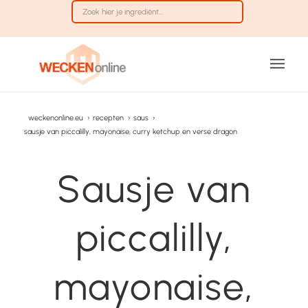
weckenonline.eu
›
recepten
›
saus
›
sausje van piccalilly, mayonaise, curry ketchup en verse dragon
Sausje van
piccalilly,
mayonaise,