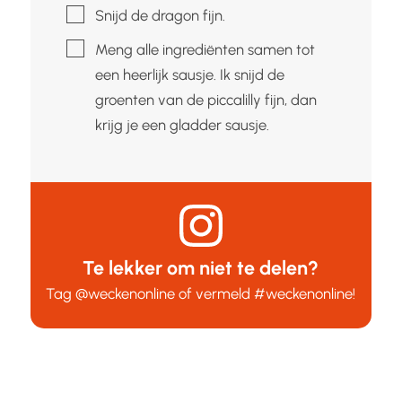
▢
Snijd de dragon fijn.
▢
Meng alle ingrediënten samen tot
een heerlijk sausje. Ik snijd de
groenten van de piccalilly fijn, dan
krijg je een gladder sausje.
Te lekker om niet te delen?
Tag
@weckenonline
of vermeld
#weckenonline
!