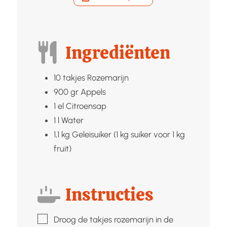
Ingrediënten
10
takjes
Rozemarijn
900
gr
Appels
1
el
Citroensap
1
l
Water
1,1
kg
Geleisuiker (1 kg suiker voor 1 kg
fruit)
Instructies
▢
Droog de takjes rozemarijn in de