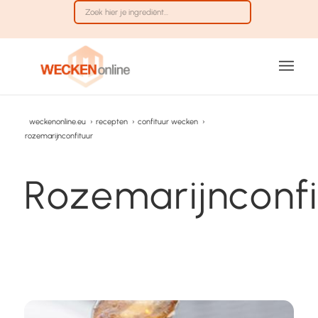
weckenonline.eu
›
recepten
›
confituur wecken
›
rozemarijnconfituur
Rozemarijnconfi