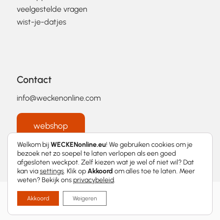
veelgestelde vragen
wist-je-datjes
Contact
info@weckenonline.com
webshop
Welkom bij
WECKENonline.eu
! We gebruiken cookies om je
bezoek net zo soepel te laten verlopen als een goed
afgesloten weckpot. Zelf kiezen wat je wel of niet wil? Dat
kan via
settings
. Klik op
Akkoord
om alles toe te laten. Meer
weten? Bekijk ons
privacybeleid
.
2026 © WECKENonline.eu │
Privacybeleid
Akkoord
Weigeren
Met
❤
ontworpen door
Momentum Marketing