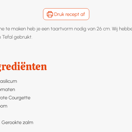
Druk recept af
e te maken heb je een taartvorm nodig van 26 cm. Wij hebb
Tefal gebruikt.
grediënten
asilicum
omaten
rote
Courgette
oom
m
Gerookte zalm