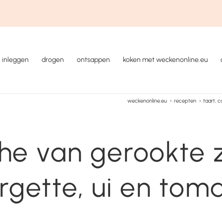
inleggen
drogen
ontsappen
koken met weckenonline.eu
weckenonline.eu
›
recepten
›
taart, 
he van gerookte 
rgette, ui en tom