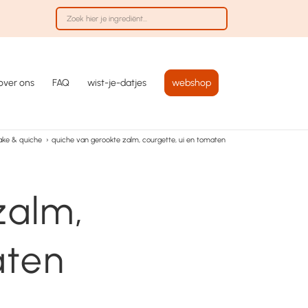
over ons
FAQ
wist-je-datjes
webshop
cake & quiche
›
quiche van gerookte zalm, courgette, ui en tomaten
zalm,
aten