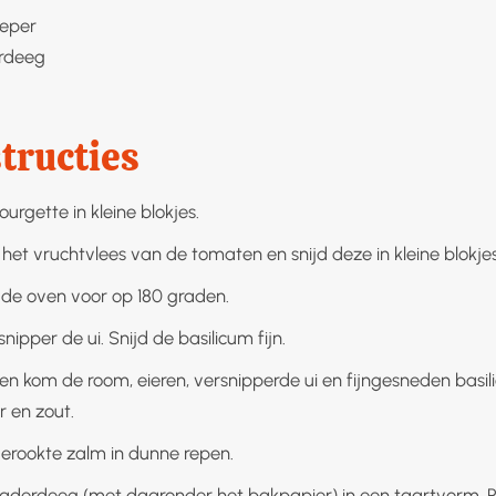
peper
rdeeg
tructies
ourgette in kleine blokjes.
 het vruchtvlees van de tomaten en snijd deze in kleine blokjes
e oven voor op 180 graden.
snipper de ui. Snijd de basilicum fijn.
en kom de room, eieren, versnipperde ui en fijngesneden basil
 en zout.
gerookte zalm in dunne repen.
laderdeeg (met daaronder het bakpapier) in een taartvorm. Pr