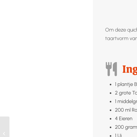
Om deze quich
taartvorm van 
In
1
plantje
B
2
grote
T
1
middelg
200
ml
R
4
Eieren
200
gra
Chips maken
1
Ui