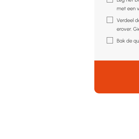
met een v
▢
Verdeel d
erover. G
▢
Bak de qu