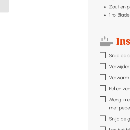
Zout en 
1
rol
Blade
Ins
▢
Snijd de c
▢
Verwijder
▢
Verwarm d
▢
Pel en ver
▢
Meng in e
met peper
▢
Snijd de 
▢
Leg het b