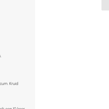
.
icum. Kruid
ik een 10 keer