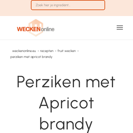
weckenonline.eu
›
recepten
›
fruit wecken
›
perziken met apricot brandy
Perziken met
Apricot
brandy