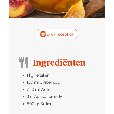
Druk recept af
Ingrediënten
1
kg
Perziken
100
ml
Citroensap
750
ml
Water
3
el
Apricot brandy
500
gr
Suiker