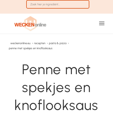
weckenonline.eu
›
recepten
›
pasta & pizza
›
penne met spekjes en knoflooksaus
Penne met
spekjes en
knoflooksaus