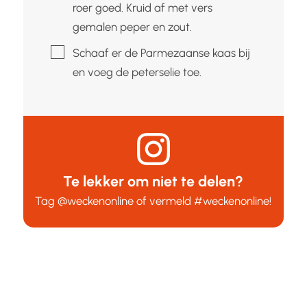
roer goed. Kruid af met vers
gemalen peper en zout.
▢
Schaaf er de Parmezaanse kaas bij
en voeg de peterselie toe.
Te lekker om niet te delen?
Tag
@weckenonline
of vermeld
#weckenonline
!